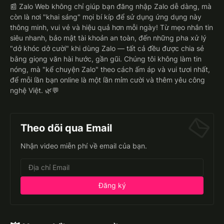
📰 Zalo Web không chỉ giúp bạn đăng nhập Zalo dễ dàng, mà
còn là nơi "khai sáng" mọi bí kíp để sử dụng ứng dụng này
thông minh, vui vẻ và hiệu quả hơn mỗi ngày! Từ mẹo nhắn tin
siêu nhanh, bảo mật tài khoản an toàn, đến những pha xử lý
"dở khóc dở cười" khi dùng Zalo — tất cả đều được chia sẻ
bằng giọng văn hài hước, gần gũi. Chúng tôi không làm tin
nóng, mà "kể chuyện Zalo" theo cách ấm áp và vui tươi nhất,
để mỗi lần bạn online là một lần mỉm cười và thêm yêu công
nghệ Việt. 🌿💬
Theo dõi qua Email
Nhận video miễn phí về email của bạn.